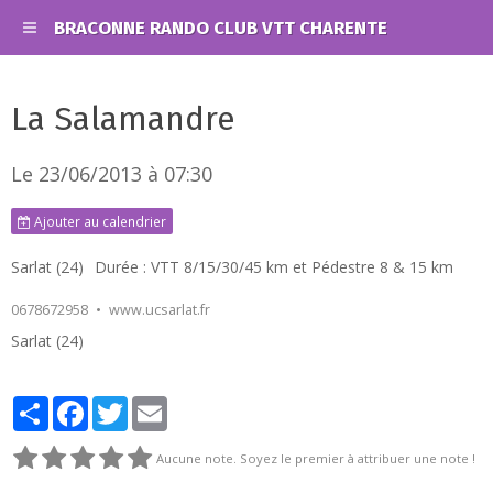
BRACONNE RANDO CLUB VTT CHARENTE
La Salamandre
Le 23/06/2013
à 07:30
Ajouter au calendrier
Sarlat (24)
Durée : VTT 8/15/30/45 km et Pédestre 8 & 15 km
0678672958
www.ucsarlat.fr
Sarlat (24)
Partager
Facebook
Twitter
Email
Aucune note. Soyez le premier à attribuer une note !