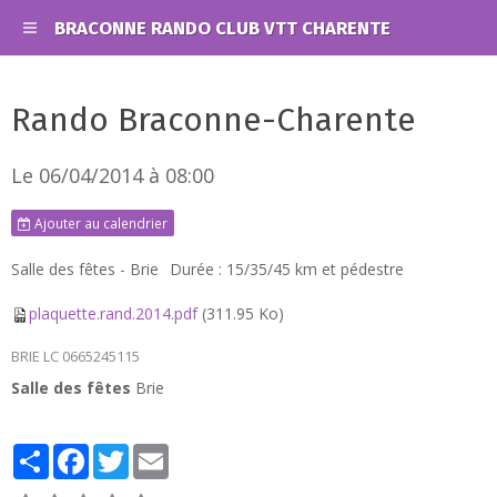
BRACONNE RANDO CLUB VTT CHARENTE
Rando Braconne-Charente
Le 06/04/2014
à 08:00
Ajouter au calendrier
Salle des fêtes - Brie
Durée : 15/35/45 km et pédestre
plaquette.rand.2014.pdf
(311.95 Ko)
BRIE LC 0665245115
Salle des fêtes
Brie
Partager
Facebook
Twitter
Email