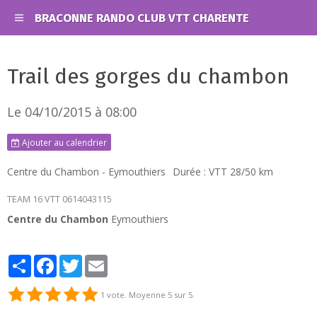
BRACONNE RANDO CLUB VTT CHARENTE
Trail des gorges du chambon
Le 04/10/2015
à 08:00
Ajouter au calendrier
Centre du Chambon - Eymouthiers
Durée : VTT 28/50 km
TEAM 16 VTT 0614043115
Centre du Chambon
Eymouthiers
Partager
Facebook
Twitter
Email
1
vote. Moyenne
5
sur 5.