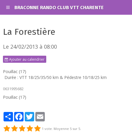
BRACONNE RANDO CLUB VTT CHARENTE
La Forestière
Le 24/02/2013
à 08:00
Ajouter au calendrier
Pouillac (17)
Durée : VTT 18/25/35/50 km & Pédestre 10/18/25 km
0631995682
Pouillac (17)
Partager
Facebook
Twitter
Email
1
vote. Moyenne
5
sur 5.