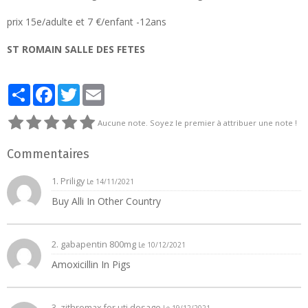
prix 15e/adulte et 7 €/enfant -12ans
ST ROMAIN SALLE DES FETES
Partager
Facebook
Twitter
Email
Aucune note. Soyez le premier à attribuer une note !
Commentaires
1.
Priligy
Le 14/11/2021
Buy Alli In Other Country
2.
gabapentin 800mg
Le 10/12/2021
Amoxicillin In Pigs
3.
zithromax for uti dosage