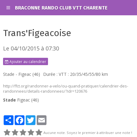
BRACONNE RANDO CLUB VTT CHARENTE
Trans'Figeacoise
Le 04/10/2015
à 07:30
Ajouter au calendrier
Stade - Figeac (46)
Durée : VTT : 20/35/45/55/80 km
http://ffct.org/randonner-a-velo/ou-quand-pratiquer/calendrier-des-
randonnees/details-randonnees/?idr=120676
Stade
Figeac (46)
Partager
Facebook
Twitter
Email
Aucune note. Soyez le premier à attribuer une note !